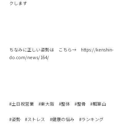
クします
ちなみに正しい姿勢は こちら→ https://kenshin-
do.com/news/164/
#土日祝営業 #東大阪 #整体 #整骨 #瓢箪山
#姿勢 #ストレス #健康の悩み #ランキング