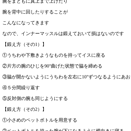
腕をまともに真上まで上げたり
腕を背中に回したりすることが
こんなになってきます
なので、インナーマッスルは鍛えておいて損はないのです
【鍛え方（その1）】
①うちわや下敷きようなものを持ってイスに座る
②片方の腕のひじを90°曲げた状態で脇を締める
③脇が開かないようにうちわを左右に10°ずつなるようにあお
④５分間繰り返す
⑤反対側の腕も同じようにする
【鍛え方（その2）】
①小さめのペットボトルを用意する
②ペットボトルを持った腕が下になるように横向きに寝る