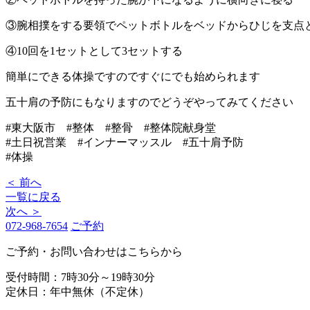
③腕相撲をする要領でペットボトルをベッドからひじを支点と
④10回を1セットとして3セットする
簡単にできる体操ですのですぐにでも始められます
五十肩の予防にもなりますのでどうぞやってみてください
#東大阪市 #整体 #整骨 #整体院献身堂
#土日祝営業 #インナーマッスル #五十肩予防
#体操
＜ 前へ
一覧に戻る
次へ ＞
072-968-7654
ご予約
ご予約・お問い合わせはこちらから
受付時間：7時30分～19時30分
定休日：年中無休（不定休）