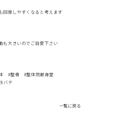
も回復しやすくなると考えます
動も大きいのでご自愛下さい
体 #整骨 #整体院献身堂
#秋バテ
一覧に戻る