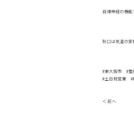
自律神経の機能
秋口は気温の変
#東大阪市 #整
#土日祝営業 
＜ 前へ