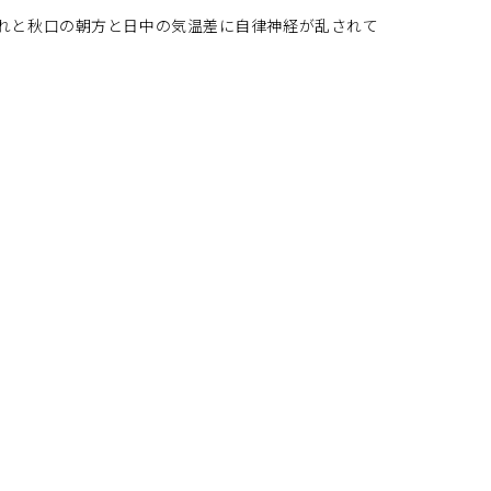
れと秋口の朝方と日中の気温差に自律神経が乱されて