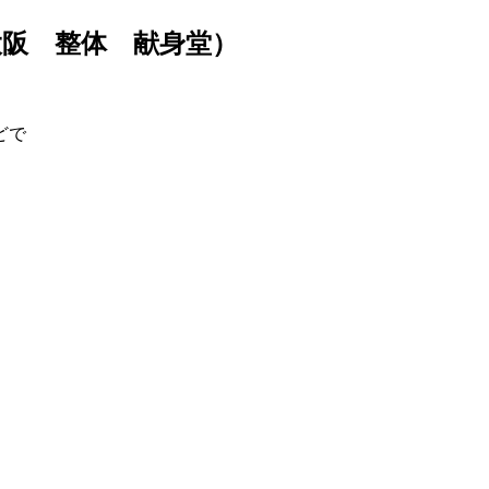
阪 整体 献身堂）
どで