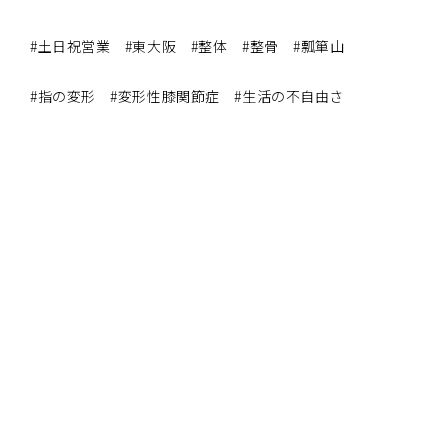
#土日祝営業 #東大阪 #整体 #整骨 #瓢箪山
#指の変形 #変形性膝関節症 #生活の不自由さ