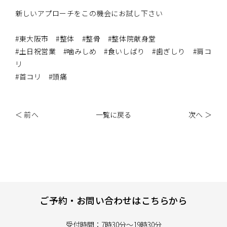
新しいアプローチをこの機会にお試し下さい
#東大阪市 #整体 #整骨 #整体院献身堂
#土日祝営業 #噛みしめ #食いしばり #歯ぎしり #肩コ
リ
#首コリ #頭痛
＜ 前へ
一覧に戻る
次へ ＞
ご予約・お問い合わせはこちらから
受付時間：7時30分～19時30分