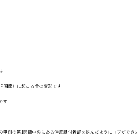
は
DIP関節）に起こる骨の変形です
です
の甲側の第1関節中央にある伸筋腱付着部を挟んだようにコブができ