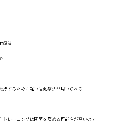
治療は
で
維持するために軽い運動療法が用いられる
たトレーニングは関節を痛める可能性が高いので