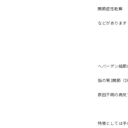
関節症性乾癬
などがあります
ヘバーデン結節
指の第1関節（
原因不明の病気
特徴としては手