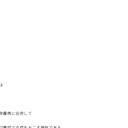
は
皮膚病に合併して
付着部で炎症をおこす病気である