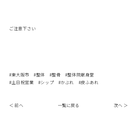
ご注意下さい
#東大阪市 #整体 #整骨 #整体院献身堂
#土日祝営業 #シップ #かぶれ #皮ふあれ
＜ 前へ
一覧に戻る
次へ ＞