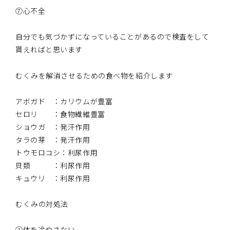
⑦心不全
自分でも気づかずになっていることがあるので検査をして
貰えればと思います
むくみを解消させるための食べ物を紹介します
アボガド ：カリウムが豊富
セロリ ：食物繊維豊富
ショウガ ：発汗作用
タラの芽 ：発汗作用
トウモロコシ：利尿作用
貝類 ：利尿作用
キュウリ ：利尿作用
むくみの対処法
①体を冷やさない