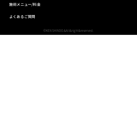
施術メニュー/料金
よくあるご質問
©KENSHINDO.&All&right&reserved.