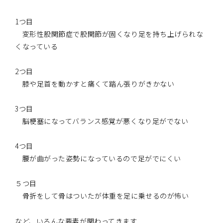
1つ目
変形性股関節症で股関節が固くなり足を持ち上げられな
くなっている
2つ目
膝や足首を動かすと痛くて踏ん張りがきかない
3つ目
脳梗塞になってバランス感覚が悪くなり足がでない
4つ目
腰が曲がった姿勢になっているので足がでにくい
５つ目
骨折をして骨はついたが体重を足に乗せるのが怖い
など、いろんな要素が関わってきます