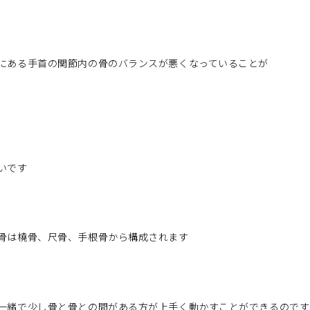
にある手首の関節内の骨のバランスが悪くなっていることが
いです
骨は橈骨、尺骨、手根骨から構成されます
一緒で少し骨と骨との間がある方が上手く動かすことができるのです